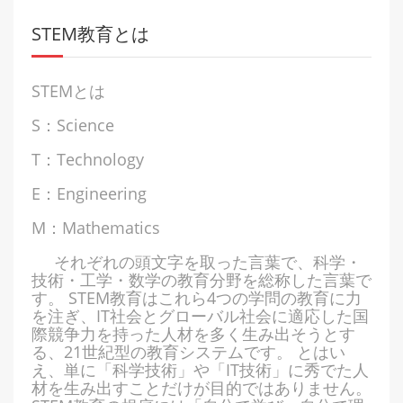
STEM教育とは
STEMとは
S：Science
T：Technology
E：Engineering
M：Mathematics
それぞれの頭文字を取った言葉で、科学・
技術・工学・数学の教育分野を総称した言葉で
す。 STEM教育はこれら4つの学問の教育に力
を注ぎ、IT社会とグローバル社会に適応した国
際競争力を持った人材を多く生み出そうとす
る、21世紀型の教育システムです。 とはい
え、単に「科学技術」や「IT技術」に秀でた人
材を生み出すことだけが目的ではありません。