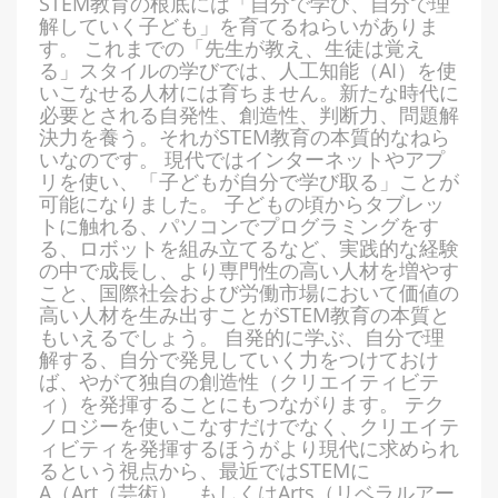
STEM教育の根底には「自分で学び、自分で理
解していく子ども」を育てるねらいがありま
す。 これまでの「先生が教え、生徒は覚え
る」スタイルの学びでは、人工知能（AI）を使
いこなせる人材には育ちません。新たな時代に
必要とされる自発性、創造性、判断力、問題解
決力を養う。それがSTEM教育の本質的なねら
いなのです。 現代ではインターネットやアプ
リを使い、「子どもが自分で学び取る」ことが
可能になりました。 子どもの頃からタブレッ
トに触れる、パソコンでプログラミングをす
る、ロボットを組み立てるなど、実践的な経験
の中で成長し、より専門性の高い人材を増やす
こと、国際社会および労働市場において価値の
高い人材を生み出すことがSTEM教育の本質と
もいえるでしょう。 自発的に学ぶ、自分で理
解する、自分で発見していく力をつけておけ
ば、やがて独自の創造性（クリエイティビテ
ィ）を発揮することにもつながります。 テク
ノロジーを使いこなすだけでなく、クリエイテ
ィビティを発揮するほうがより現代に求められ
るという視点から、最近ではSTEMに
A（Art（芸術）、もしくはArts（リベラルアー